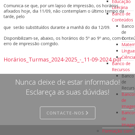
Educação
Comunica-se que, por um lapso de impressão, os horários
Literária
afixados hoje, dia 11/09, não contemplam o último tempo da
Banco de
tarde, pelo
Conteúdos
Banco
que serão substituídos durante a manhã do dia 12/09.
de
Disponibilizam-se, abaixo, os horários do 5º ao 9º ano, com o
Conte
erro de impressão corrigido.
Matem
Língua
Ciênci
Horários_Turmas_2024-2025_-_11-09-2024.pdf
Banco de
Recursos
Banco
Nunca deixe de estar informado!
de
Recur
Esclareça as suas dúvidas!
Banco
de
Imag
Banco
CONTACTE-NOS
de
Image
Formação com