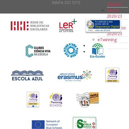
MAPA DO SITE
2023/27
KA229
2020/23
KA101
Consórcio
2020/23
eTwinning
Notícias
Eventos