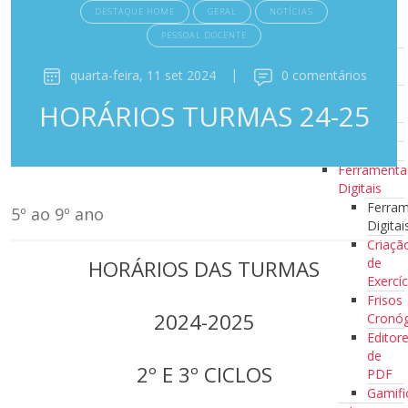
10
DESTAQUE HOME
GERAL
NOTÍCIAS
Minutos a
PESSOAL DOCENTE
Ler
Clubes de
quarta-feira, 11 set 2024
|
0 comentários
Leitura
Escola
HORÁRIOS TURMAS 24-25
Azul
Recursos
Recursos
Ferramenta
Digitais
Ferra
5º ao 9º ano
Digitai
Criaçã
de
HORÁRIOS DAS TURMAS
Exercíc
Frisos
2024-2025
Cronóg
Editor
de
2º E 3º CICLOS
PDF
Gamifi