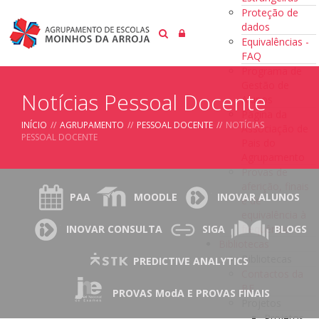
Proteção de
dados
Equivalências -
FAQ
Programa de
Gestão de
Notícias Pessoal Docente
Alunos
Página da
INÍCIO
//
AGRUPAMENTO
//
PESSOAL DOCENTE
//
NOTÍCIAS
Associação de
PESSOAL DOCENTE
Pais do
Agrupamento
Provas de
aferição, finais
PAA
MOODLE
INOVAR ALUNOS
e de
equivalência à
frequência
INOVAR CONSULTA
SIGA
BLOGS
Bibliotecas
Bibliotecas
PREDICTIVE ANALYTICS
Contactos da
BE
PROVAS ModA E PROVAS FINAIS
Projetos
Projetos