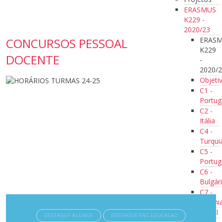
ERASMUS
K229 -
2020/23
ERAS
CONCURSOS PESSOAL
K229
DOCENTE
-
2020/
Objeti
C1 -
Portug
C2 -
Itália
C4 -
Turqui
C5 -
Portug
C6 -
Bulgár
C7 -
Estóni
Jornal
DESTAQUE ALUNOS
DESTAQUE ENC EDUCACAO