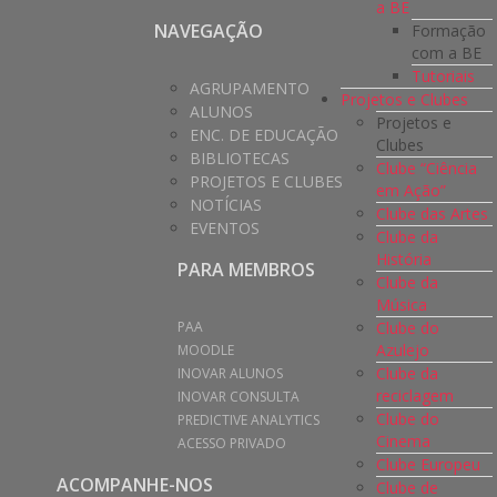
a BE
NAVEGAÇÃO
Formação
com a BE
Tutoriais
AGRUPAMENTO
Projetos e Clubes
ALUNOS
Projetos e
ENC. DE EDUCAÇÃO
Clubes
BIBLIOTECAS
Clube “Ciência
PROJETOS E CLUBES
em Ação”
NOTÍCIAS
Clube das Artes
EVENTOS
Clube da
História
PARA MEMBROS
Clube da
Música
Clube do
PAA
Azulejo
MOODLE
Clube da
INOVAR ALUNOS
reciclagem
INOVAR CONSULTA
Clube do
PREDICTIVE ANALYTICS
Cinema
ACESSO PRIVADO
Clube Europeu
ACOMPANHE-NOS
Clube de