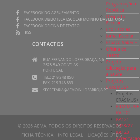
Programação e
Robótica
FACEBOOK DO AGRUPAMENTO
Desporto
FACEBOOK BIBLIOTECA ESCOLAR MOINHO DAS LEITURAS
Escolar
FACEBOOK OFICINA DE TEATRO
Eco-Escolas
RSS
Jornal Escolar
Espaço Saber +
CONTACTOS
Oficina de
Teatro
RUA FERNANDO LOPES GRAÇA, N6
Projeto
2675-549 ODIVELAS
Educação para
PORTUGAL
a Saúde
TEL.: 219 348 850
Projetos
FAX: 219 348 853
ERASMUS+
SECRETARIA@AEMOINHOSARROJA.PT
Projetos
ERASMUS+
ERASMUS+
KA 121
KA121
2023/27
© 2026 AEMA. TODOS OS DIREITOS RESERVADOS.
KA120
FICHA TÉCNICA
INFO LEGAL
LIGAÇÕES ÚTEIS
Acreditaçã