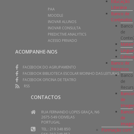
Educação
Literária
PAA
Banco de
MOODLE
Conteúdos
INOVAR ALUNOS
Banco
INOVAR CONSULTA
de
PREDICTIVE ANALYTICS
Conte
ACESSO PRIVADO
Matem
Língua
ACOMPANHE-NOS
Ciênci
Banco de
FACEBOOK DO AGRUPAMENTO
Recursos
FACEBOOK BIBLIOTECA ESCOLAR MOINHO DAS LEITURAS
Banco
FACEBOOK OFICINA DE TEATRO
de
RSS
Recur
Banco
CONTACTOS
de
Imag
Banco
RUA FERNANDO LOPES GRAÇA, N6
2675-549 ODIVELAS
de
PORTUGAL
Image
TEL.: 219 348 850
Formação com