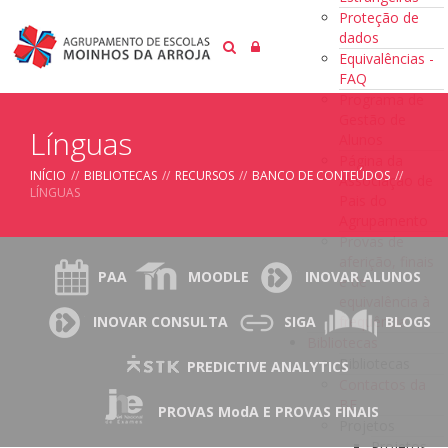
Proteção de
dados
Equivalências -
FAQ
Programa de
Gestão de
Línguas
Alunos
Página da
INÍCIO
//
BIBLIOTECAS
//
RECURSOS
//
BANCO DE CONTEÚDOS
//
Associação de
LÍNGUAS
Pais do
Agrupamento
Provas de
aferição, finais
PAA
MOODLE
INOVAR ALUNOS
e de
equivalência à
frequência
INOVAR CONSULTA
SIGA
BLOGS
Bibliotecas
Bibliotecas
PREDICTIVE ANALYTICS
Contactos da
BE
PROVAS ModA E PROVAS FINAIS
Projetos
Projetos