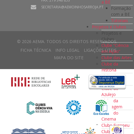
FAX: 219 348 853
a BE
SECRETARIA@AEMOINHOSARROJA.PT
Formação
com a BE
Tutoriais
Projetos e Clubes
Projetos e
Clubes
© 2026 AEMA. TODOS OS DIREITOS RESERVADOS.
Clube “Ciência
FICHA TÉCNICA
INFO LEGAL
LIGAÇÕES ÚTEIS
em Ação”
Clube das Artes
MAPA DO SITE
Clube da
História
Clube da
Música
Clube do
Azulejo
Clube da
reciclagem
Clube do
Cinema
Clube Europeu
Clube de