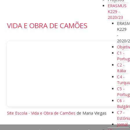
ERASMUS
K229 -
2020/23
ERAS
VIDA E OBRA DE CAMÕES
K229
-
2020/
Objeti
C1 -
Portug
C2 -
Itália
C4 -
Turqui
C5 -
Portug
C6 -
Bulgár
C7 -
Site Escola - Vida e Obra de Camões
de Maria Viegas
Estóni
Jornal