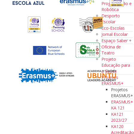
Programação e
Robótica
Desporto
Escolar
Eco-Escolas
Jornal Escolar
Espaço Saber +
Oficina de
Teatro
Projeto
Educação para
a Saúde
Projetos
ERASMUS+
Projetos
ERASMUS+
ERASMUS+
KA 121
KA121
2023/27
KA120
Acreditaçã