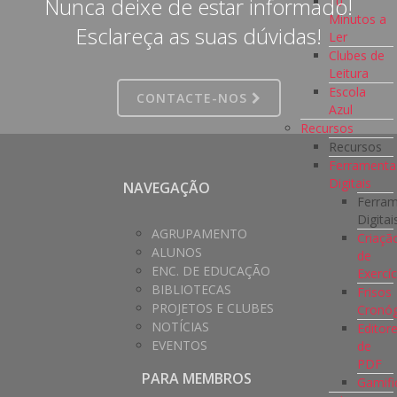
Nunca deixe de estar informado!
10
Minutos a
Esclareça as suas dúvidas!
Ler
Clubes de
Leitura
Escola
CONTACTE-NOS
Azul
Recursos
Recursos
Ferramenta
Digitais
NAVEGAÇÃO
Ferra
Digitai
AGRUPAMENTO
Criaçã
ALUNOS
de
ENC. DE EDUCAÇÃO
Exercíc
BIBLIOTECAS
Frisos
PROJETOS E CLUBES
Cronóg
NOTÍCIAS
Editor
EVENTOS
de
PDF
PARA MEMBROS
Gamifi