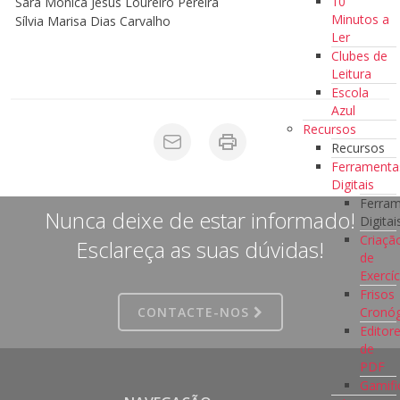
10
Sara Mónica Jesus Loureiro Pereira
Minutos a
Sílvia Marisa Dias Carvalho
Ler
Clubes de
Leitura
Escola
Azul
Recursos
Recursos
Ferramenta
Digitais
Ferra
Nunca deixe de estar informado!
Digitai
Criaçã
Esclareça as suas dúvidas!
de
Exercíc
Frisos
Cronóg
CONTACTE-NOS
Editor
de
PDF
Gamifi