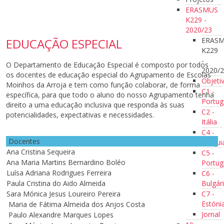
ERASMUS
K229 -
2020/23
ERAS
EDUCAÇÃO ESPECIAL
K229
-
O Departamento de Educação Especial é composto por todos
2020/
os docentes de educação especial do Agrupamento de Escolas
Objeti
Moinhos da Arroja e tem como função colaborar, de forma
C1 -
específica, para que todo o aluno do nosso Agrupamento tenha
Portug
direito a uma educação inclusiva que responda às suas
C2 -
potencialidades, expectativas e necessidades.
Itália
C4 -
Docentes
Turqui
Ana Cristina Sequeira
C5 -
Ana Maria Martins Bernardino Boléo
Portug
Luísa Adriana Rodrigues Ferreira
C6 -
Bulgár
Paula Cristina do Aido Almeida
C7 -
Sara Mónica Jesus Loureiro Pereira
Estóni
Maria de Fátima Almeida dos Anjos Costa
Jornal
Paulo Alexandre Marques Lopes