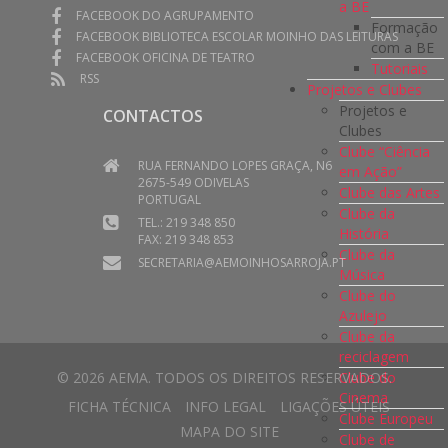
a BE
FACEBOOK DO AGRUPAMENTO
Formação
FACEBOOK BIBLIOTECA ESCOLAR MOINHO DAS LEITURAS
com a BE
FACEBOOK OFICINA DE TEATRO
Tutoriais
RSS
Projetos e Clubes
Projetos e
CONTACTOS
Clubes
Clube “Ciência
RUA FERNANDO LOPES GRAÇA, N6
em Ação”
2675-549 ODIVELAS
Clube das Artes
PORTUGAL
Clube da
TEL.: 219 348 850
História
FAX: 219 348 853
Clube da
SECRETARIA@AEMOINHOSARROJA.PT
Música
Clube do
Azulejo
Clube da
reciclagem
Clube do
© 2026 AEMA. TODOS OS DIREITOS RESERVADOS.
Cinema
FICHA TÉCNICA
INFO LEGAL
LIGAÇÕES ÚTEIS
Clube Europeu
MAPA DO SITE
Clube de