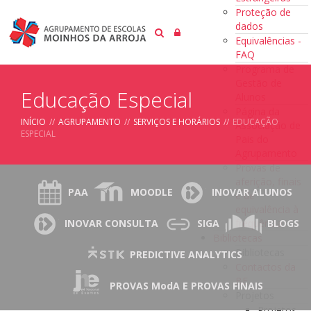
Proteção de
dados
Equivalências -
FAQ
Programa de
Gestão de
Educação Especial
Alunos
Página da
INÍCIO
//
AGRUPAMENTO
//
SERVIÇOS E HORÁRIOS
//
EDUCAÇÃO
Associação de
ESPECIAL
Pais do
Agrupamento
Provas de
aferição, finais
PAA
MOODLE
INOVAR ALUNOS
e de
equivalência à
frequência
INOVAR CONSULTA
SIGA
BLOGS
Bibliotecas
Bibliotecas
PREDICTIVE ANALYTICS
Contactos da
BE
PROVAS ModA E PROVAS FINAIS
Projetos
Projetos