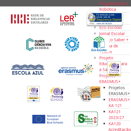
Programação e
Robótica
Desporto
Escolar
Eco-Escolas
Jornal Escolar
Espaço Saber +
Oficina de
Teatro
Projeto
Educação para
a Saúde
Projetos
ERASMUS+
Projetos
ERASMUS+
ERASMUS+
KA 121
KA121
2023/27
KA120
Acreditaçã