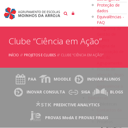
Proteção de
dados
Equivalências -
FAQ
Programa de
Gestão de
Clube “Ciência em Ação”
Alunos
Página da
Associação de
INÍCIO
//
PROJETOS E CLUBES
//
CLUBE “CIÊNCIA EM AÇÃO”
Pais do
Agrupamento
Provas de
aferição, finais
PAA
MOODLE
INOVAR ALUNOS
e de
equivalência à
frequência
INOVAR CONSULTA
SIGA
BLOGS
Bibliotecas
Bibliotecas
PREDICTIVE ANALYTICS
Contactos da
BE
PROVAS ModA E PROVAS FINAIS
Projetos
Projetos