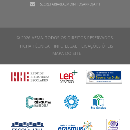
SECRETARIA@AEMOINHOSARROJA.PT
© 2026 AEMA. TODOS OS DIREITOS RESERVADOS.
FICHA TÉCNICA
INFO LEGAL
LIGAÇÕES ÚTEIS
MAPA DO SITE