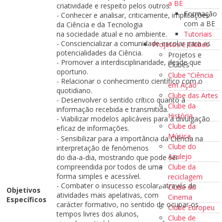
a BE
criatividade e respeito pelos outros.
Formação
- Conhecer e analisar, criticamente, implicações
com a BE
da Ciência e da Tecnologia
Tutoriais
na sociedade atual e no ambiente.
- Consciencializar a comunidade escolar para as
Projetos e Clubes
potencialidades da Ciência.
Projetos e
- Promover a interdisciplinaridade, desde que
Clubes
oportuno.
Clube “Ciência
- Relacionar o conhecimento científico com o
em Ação”
quotidiano.
Clube das Artes
- Desenvolver o sentido crítico quanto à
Clube da
informação recebida e transmitida.
História
- Viabilizar modelos aplicáveis para a divulgação
Clube da
eficaz de informações.
Música
- Sensibilizar para a importância da Ciência na
Clube do
interpretação de fenómenos
Azulejo
do dia-a-dia, mostrando que pode ser
Clube da
compreendida por todos de uma
forma simples e acessível.
reciclagem
- Combater o insucesso escolar, através de
Clube do
Objetivos
atividades mais apelativas, com
Cinema
Específicos
carácter formativo, no sentido de ocupar os
Clube Europeu
tempos livres dos alunos,
Clube de