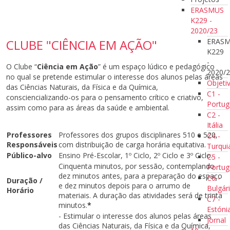
ERASMUS
K229 -
2020/23
ERAS
CLUBE "CIÊNCIA EM AÇÃO"
K229
-
O Clube “
Ciência em Ação
” é um espaço lúdico e pedagógico
2020/
no qual se pretende estimular o interesse dos alunos pelas áreas
Objeti
das Ciências Naturais, da Física e da Química,
C1 -
consciencializando-os para o pensamento crítico e criativo,
Portug
assim como para as áreas da saúde e ambiental.
C2 -
Itália
Professores
Professores dos grupos disciplinares 510 e 520,
C4 -
Responsáveis
com distribuição de carga horária equitativa.
Turqui
Público-alvo
Ensino Pré-Escolar, 1º Ciclo, 2º Ciclo e 3º Ciclo.
C5 -
Cinquenta minutos, por sessão, contemplando
Portug
dez minutos antes, para a preparação do espaço
C6 -
Duração /
e dez minutos depois para o arrumo de
Bulgár
Horário
materiais. A duração das atividades será de trinta
C7 -
minutos.
*
Estóni
- Estimular o interesse dos alunos pelas áreas
Jornal
das Ciências Naturais, da Física e da Química,