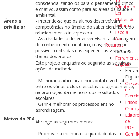
10
consciencializando-os para o pensamento crítico
Minutos a
e criativo, assim como para as áreas da saúde e
Ler
ambiental.
Clubes de
Áreas a
- Pretende-se que os alunos desenvolvam
Leitura
priviligiar
competências no âmbito do saber científico e do
Escola
relacionamento interpessoal.
Azul
- As atividades a desenvolver visam a abordagem
do conhecimento científico, mas, sempre que
Recursos
possível, centradas nas experiências e vivências
Recursos
diárias dos alunos.
Ferramenta
Este projeto enquadra-se segundo as seguintes
Digitais
ações de melhoria:
Ferra
Digitai
- Melhorar a articulação horizontal e vertical
Criaçã
entre os vários ciclos e escolas do agrupamento,
de
na promoção da melhoria dos resultados
Exercíc
escolares.
Frisos
- Gerir e melhorar os processos ensino –
Cronóg
aprendizagem.
Editor
Metas do PEA
de
Abrange as seguintes metas:
PDF
- Promover a melhoria da qualidade das
Gamifi