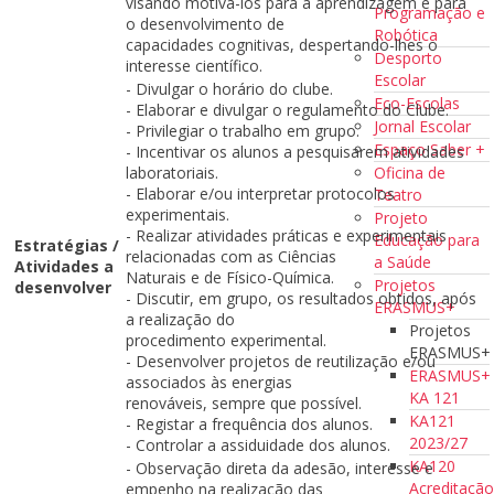
visando motivá-los para a aprendizagem e para
Programação e
o desenvolvimento de
Robótica
capacidades cognitivas, despertando-lhes o
Desporto
interesse científico.
Escolar
- Divulgar o horário do clube.
Eco-Escolas
- Elaborar e divulgar o regulamento do Clube.
Jornal Escolar
- Privilegiar o trabalho em grupo.
Espaço Saber +
- Incentivar os alunos a pesquisarem atividades
Oficina de
laboratoriais.
- Elaborar e/ou interpretar protocolos
Teatro
experimentais.
Projeto
- Realizar atividades práticas e experimentais
Educação para
Estratégias /
relacionadas com as Ciências
a Saúde
Atividades a
Naturais e de Físico-Química.
Projetos
desenvolver
- Discutir, em grupo, os resultados obtidos, após
ERASMUS+
a realização do
Projetos
procedimento experimental.
ERASMUS+
- Desenvolver projetos de reutilização e/ou
ERASMUS+
associados às energias
KA 121
renováveis, sempre que possível.
KA121
- Registar a frequência dos alunos.
2023/27
- Controlar a assiduidade dos alunos.
KA120
- Observação direta da adesão, interesse e
Acreditaçã
empenho na realização das