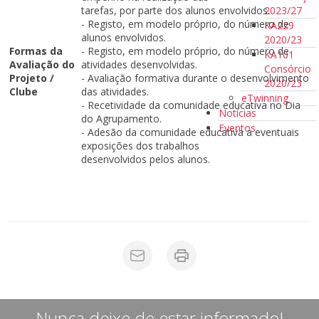
2023/27
tarefas, por parte dos alunos envolvidos.
- Registo, em modelo próprio, do número de
KA229
alunos envolvidos.
2020/23
Formas da
- Registo, em modelo próprio, do número de
KA101
Avaliação do
atividades desenvolvidas.
Consórcio
Projeto /
- Avaliação formativa durante o desenvolvimento
2020/23
Clube
das atividades.
eTwinning
- Recetividade da comunidade educativa no Dia
Notícias
do Agrupamento.
Eventos
- Adesão da comunidade educativa a eventuais
exposições dos trabalhos
desenvolvidos pelos alunos.
Nunca deixe de estar informado!