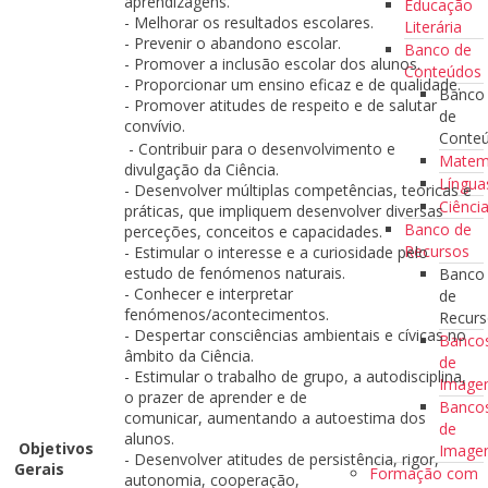
aprendizagens.
Educação
- Melhorar os resultados escolares.
Literária
- Prevenir o abandono escolar.
Banco de
- Promover a inclusão escolar dos alunos.
Conteúdos
- Proporcionar um ensino eficaz e de qualidade.
Banco
- Promover atitudes de respeito e de salutar
de
convívio.
Conte
- Contribuir para o desenvolvimento e
Matem
divulgação da Ciência.
Língua
- Desenvolver múltiplas competências, teóricas e
Ciênci
práticas, que impliquem desenvolver diversas
Banco de
perceções, conceitos e capacidades.
Recursos
- Estimular o interesse e a curiosidade pelo
estudo de fenómenos naturais.
Banco
- Conhecer e interpretar
de
fenómenos/acontecimentos.
Recur
- Despertar consciências ambientais e cívicas no
Banco
âmbito da Ciência.
de
- Estimular o trabalho de grupo, a autodisciplina,
Imag
o prazer de aprender e de
Banco
comunicar, aumentando a autoestima dos
de
alunos.
Objetivos
Image
- Desenvolver atitudes de persistência, rigor,
Gerais
Formação com
autonomia, cooperação,