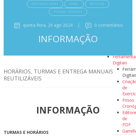
10
DESTAQUE HOME
GERAL
NOTÍCIAS
Minutos a
PESSOAL DOCENTE
Ler
Clubes de
quinta-feira, 29 ago 2024
|
0 comentários
Leitura
Escola
INFORMAÇÃO
Azul
Recursos
Recursos
Ferramenta
Digitais
Ferra
HORÁRIOS, TURMAS E ENTREGA MANUAIS
Digitai
REUTILIZÁVEIS
Criaçã
de
Exercíc
Frisos
Cronóg
INFORMAÇÃO
Editor
de
PDF
Gamifi
TURMAS E HORÁRIOS