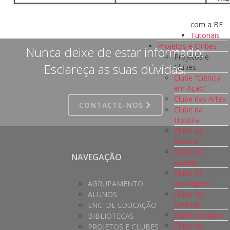
a BE
Formação
com a BE
Tutoriais
Projetos e Clubes
Nunca deixe de estar informado!
Projetos e
Esclareça as suas dúvidas!
Clubes
Clube “Ciência
em Ação”
Clube das Artes
CONTACTE-NOS
Clube da
História
Clube da
Música
Clube do
NAVEGAÇÃO
Azulejo
Clube da
reciclagem
AGRUPAMENTO
Clube do
ALUNOS
Cinema
ENC. DE EDUCAÇÃO
Clube Europeu
BIBLIOTECAS
Clube de
PROJETOS E CLUBES