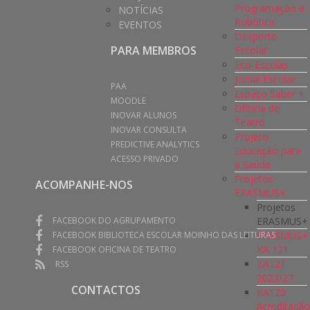
Programação e
NOTÍCIAS
Robótica
EVENTOS
Desporto
PARA MEMBROS
Escolar
Eco-Escolas
Jornal Escolar
PAA
Espaço Saber +
MOODLE
Oficina de
INOVAR ALUNOS
Teatro
INOVAR CONSULTA
Projeto
PREDICTIVE ANALYTICS
Educação para
ACESSO PRIVADO
a Saúde
Projetos
ACOMPANHE-NOS
ERASMUS+
Projetos
ERASMUS+
FACEBOOK DO AGRUPAMENTO
ERASMUS+
FACEBOOK BIBLIOTECA ESCOLAR MOINHO DAS LEITURAS
KA 121
FACEBOOK OFICINA DE TEATRO
KA121
RSS
2023/27
CONTACTOS
KA120
Acreditaçã