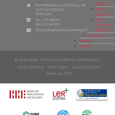
2023/27
RUA FERNANDO LOPES GRAÇA, N6
KA229
2675-549 ODIVELAS
2020/23
PORTUGAL
KA101
TEL.: 219 348 850
FAX: 219 348 853
Consórcio
2020/23
SECRETARIA@AEMOINHOSARROJA.PT
eTwinning
Notícias
Eventos
© 2026 AEMA. TODOS OS DIREITOS RESERVADOS.
FICHA TÉCNICA
INFO LEGAL
LIGAÇÕES ÚTEIS
MAPA DO SITE