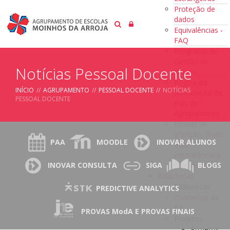
Proteção de
dados
Equivalências -
FAQ
Programa de
Gestão de
Notícias Pessoal Docente
Alunos
Página da
INÍCIO
//
AGRUPAMENTO
//
PESSOAL DOCENTE
//
NOTÍCIAS
Associação de
PESSOAL DOCENTE
Pais do
Agrupamento
Provas de
aferição, finais
PAA
MOODLE
INOVAR ALUNOS
e de
equivalência à
frequência
INOVAR CONSULTA
SIGA
BLOGS
Bibliotecas
Bibliotecas
PREDICTIVE ANALYTICS
Contactos da
BE
PROVAS ModA E PROVAS FINAIS
Projetos
Projetos