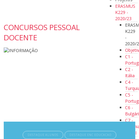
ERASMUS
K229 -
2020/23
ERAS
CONCURSOS PESSOAL
K229
DOCENTE
-
2020/
Objeti
C1 -
Portug
C2 -
Itália
C4 -
Turqui
C5 -
Portug
C6 -
Bulgár
C7 -
Estóni
Jornal
DESTAQUE ALUNOS
DESTAQUE ENC EDUCACAO