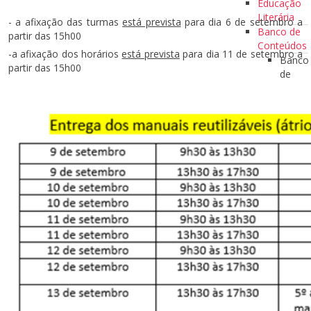
Educação
Literária
- a afixação das turmas
está prevista
para dia 6 de setembro a
Banco de
partir das 15h00
Conteúdos
-a afixação dos horários
está prevista
para dia 11 de setembro a
Banco
partir das 15h00
de
Conte
Matem
Língua
Ciênci
Banco de
Recursos
Banco
de
Recur
Banco
de
Imag
Banco
de
Image
Formação com