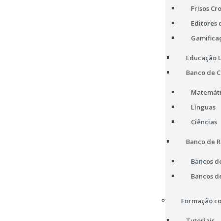
Frisos Cr
Editores 
Gamifica
Educação L
Banco de 
Matemát
Línguas
Ciências
Banco de R
Bancos d
Bancos d
Formação co
Tutoriais