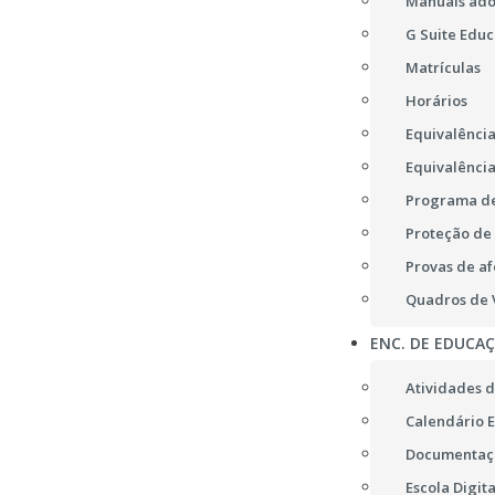
Manuais ad
G Suite Educ
Matrículas
Horários
Equivalência
Equivalência
Programa de
Proteção de
Provas de af
Quadros de V
ENC. DE EDUCA
Atividades d
Calendário E
Documentaç
Escola Digita