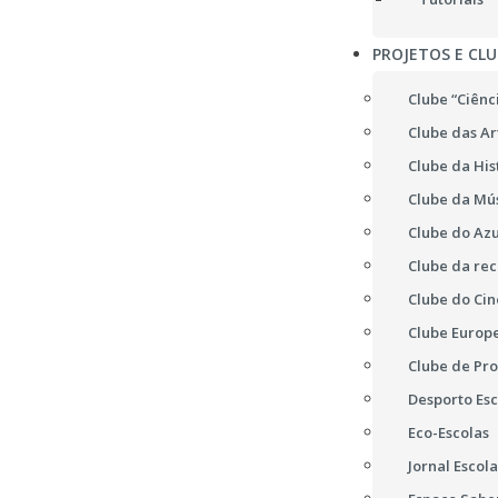
PROJETOS E CLU
Clube “Ciênc
Clube das Ar
Clube da His
Clube da Mú
Clube do Azu
Clube da re
Clube do Ci
Clube Europ
Clube de Pr
Desporto Esc
Eco-Escolas
Jornal Escola