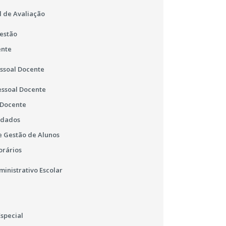
l de Avaliação
estão
ente
essoal Docente
essoal Docente
 Docente
 dados
 Gestão de Alunos
orários
ministrativo Escolar
special