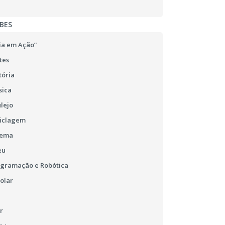
BES
ia em Ação”
tes
tória
sica
lejo
ciclagem
nema
eu
ogramação e Robótica
olar
r