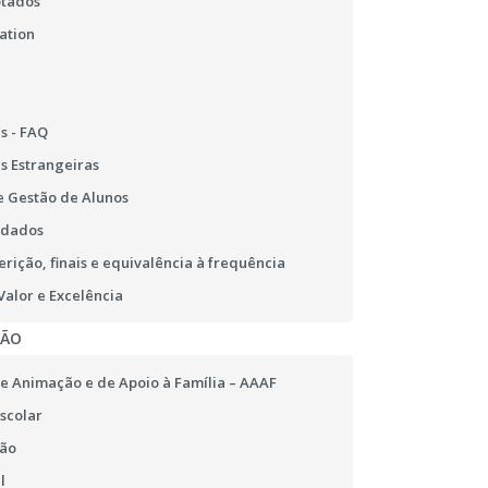
otados
ation
s - FAQ
s Estrangeiras
 Gestão de Alunos
 dados
erição, finais e equivalência à frequência
alor e Excelência
ÇÃO
e Animação e de Apoio à Família – AAAF
scolar
ão
l