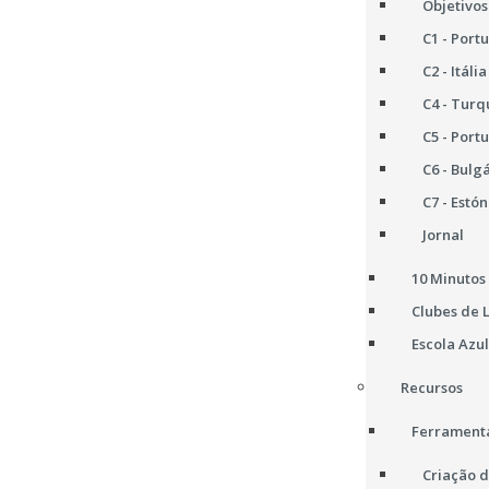
Objetivos
C1 - Port
C2 - Itália
C4 - Turq
C5 - Port
C6 - Bulg
C7 - Estón
Jornal
10 Minutos 
Clubes de 
Escola Azul
Recursos
Ferramenta
Criação d