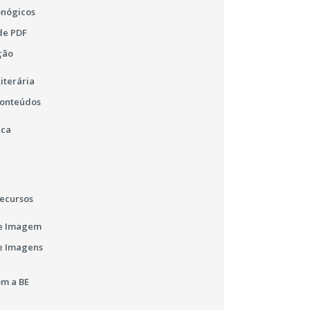
onógicos
de PDF
ção
iterária
Conteúdos
ica
ecursos
e Imagem
e Imagens
m a BE