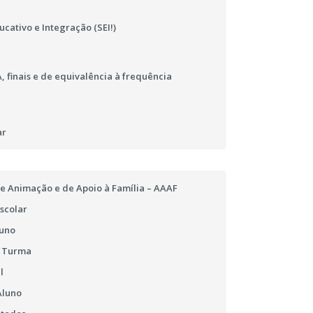
cativo e Integração (SEI!)
 finais e de equivalência à frequência
ar
e Animação e de Apoio à Família – AAAF
scolar
luno
e Turma
l
Aluno