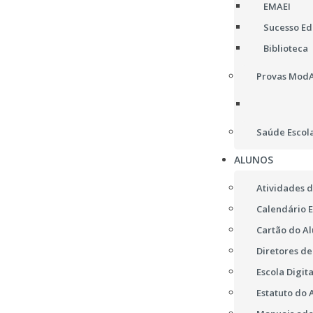
EMAEI
Sucesso Edu
Biblioteca
Provas ModA,
Saúde Escol
ALUNOS
Atividades d
Calendário E
Cartão do A
Diretores d
Escola Digita
Estatuto do 