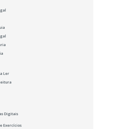
ugal
uia
ugal
ária
ia
a Ler
Leitura
s Digitais
e Exercícios