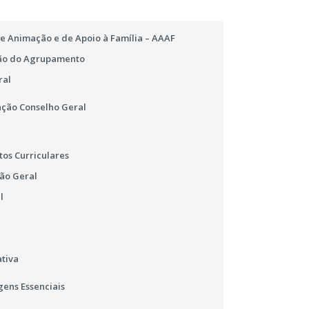
e Animação e de Apoio à Família – AAAF
ão do Agrupamento
ral
ção Conselho Geral
os Curriculares
ão Geral
l
tiva
ens Essenciais