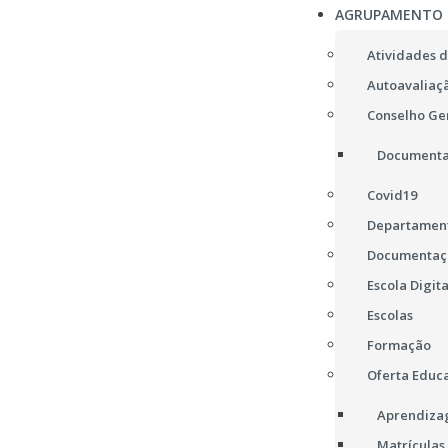
AGRUPAMENTO
Atividades d
Autoavaliaç
Conselho Ge
Documenta
Covid19
Departament
Documentaç
Escola Digita
Escolas
Formação
Oferta Educa
Aprendizag
Matrículas