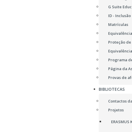
G Suite Educ
ID - Inclusão
Matrículas
Equivalência
Proteção de
Equivalência
Programa de
Página da A
Provas de af
BIBLIOTECAS
Contactos da
Projetos
ERASMUS K2