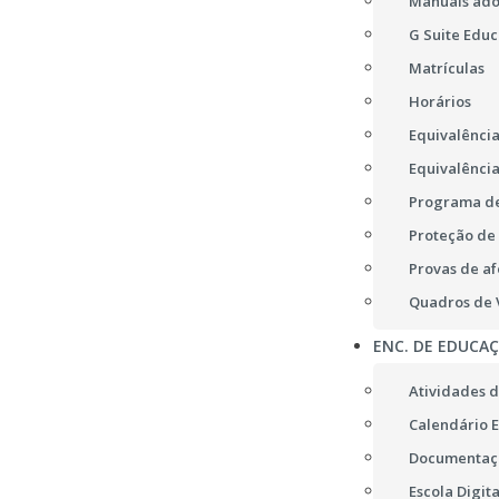
Manuais ad
G Suite Educ
Matrículas
Horários
Equivalência
Equivalência
Programa de
Proteção de
Provas de af
Quadros de V
ENC. DE EDUCA
Atividades d
Calendário E
Documentaç
Escola Digita