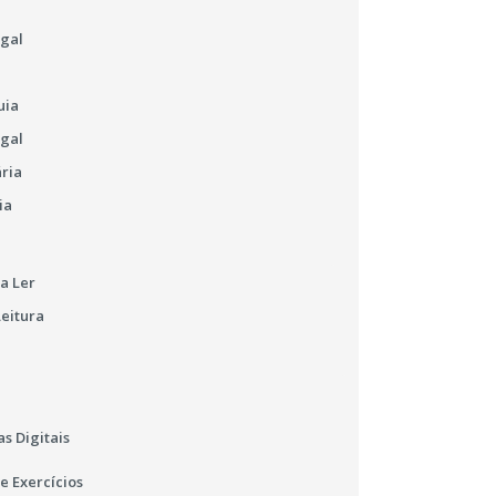
ugal
uia
ugal
ária
ia
a Ler
Leitura
s Digitais
e Exercícios