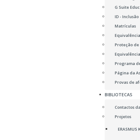
G Suite Educ
ID - Inclusão
Matrículas
Equivalência
Proteção de
Equivalência
Programa de
Página da A
Provas de af
BIBLIOTECAS
Contactos da
Projetos
ERASMUS K2