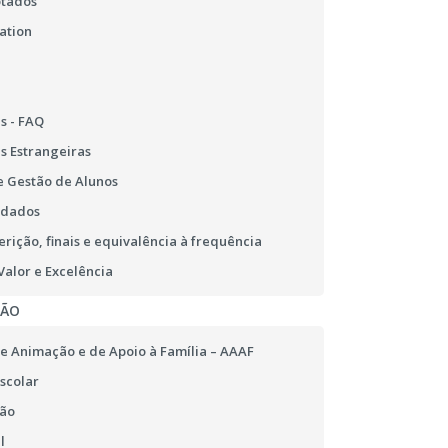
otados
ation
s - FAQ
s Estrangeiras
 Gestão de Alunos
 dados
erição, finais e equivalência à frequência
alor e Excelência
ÇÃO
e Animação e de Apoio à Família – AAAF
scolar
ão
l