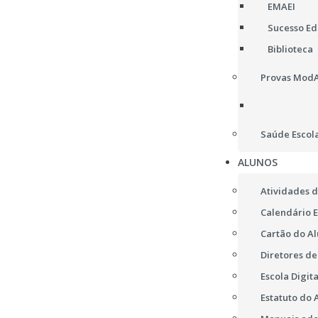
EMAEI
Sucesso Edu
Biblioteca
Provas ModA,
Saúde Escol
ALUNOS
Atividades d
Calendário E
Cartão do A
Diretores d
Escola Digita
Estatuto do 