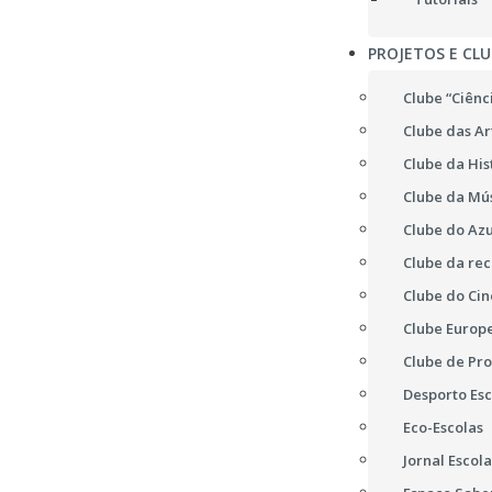
PROJETOS E CLU
Clube “Ciênc
Clube das Ar
Clube da His
Clube da Mú
Clube do Azu
Clube da re
Clube do Ci
Clube Europ
Clube de Pr
Desporto Esc
Eco-Escolas
Jornal Escola