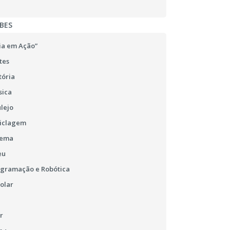
BES
ia em Ação”
tes
tória
sica
lejo
ciclagem
nema
eu
ogramação e Robótica
olar
r