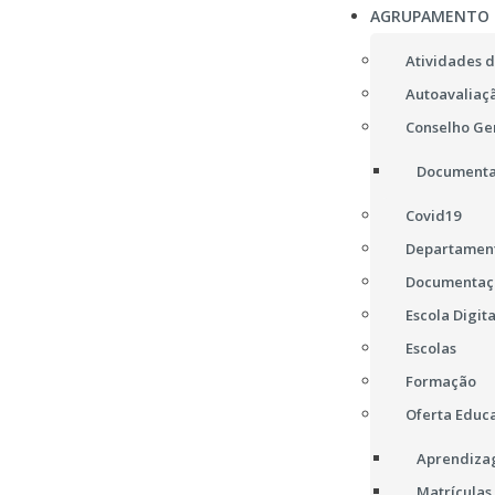
AGRUPAMENTO
Atividades d
Autoavaliaç
Conselho Ge
Documenta
Covid19
Departament
Documentaç
Escola Digita
Escolas
Formação
Oferta Educa
Aprendizag
Matrículas