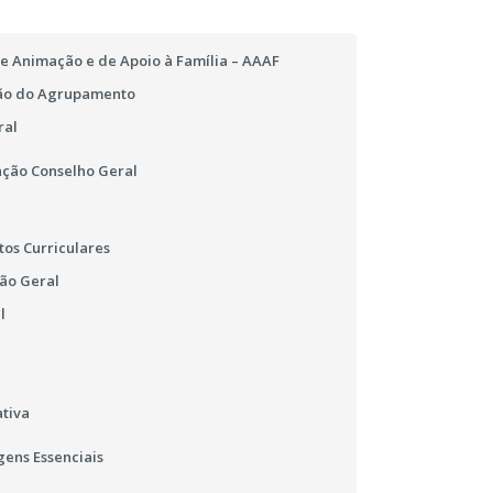
e Animação e de Apoio à Família – AAAF
ão do Agrupamento
ral
ção Conselho Geral
os Curriculares
ão Geral
l
tiva
ens Essenciais