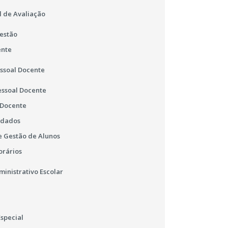
l de Avaliação
estão
ente
essoal Docente
essoal Docente
 Docente
 dados
 Gestão de Alunos
orários
ministrativo Escolar
special