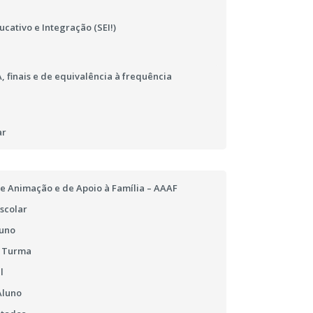
cativo e Integração (SEI!)
 finais e de equivalência à frequência
ar
e Animação e de Apoio à Família – AAAF
scolar
luno
e Turma
l
Aluno