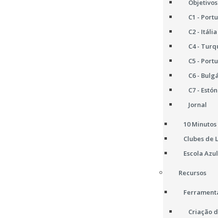
Objetivos
C1 - Port
C2 - Itália
C4 - Turq
C5 - Port
C6 - Bulg
C7 - Estón
Jornal
10 Minutos 
Clubes de 
Escola Azul
Recursos
Ferramenta
Criação d