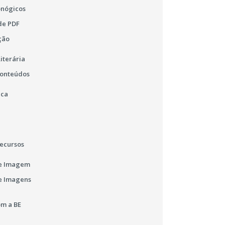
onógicos
de PDF
ção
iterária
Conteúdos
ica
ecursos
e Imagem
e Imagens
m a BE