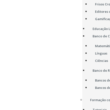
Frisos Cr
Editores 
Gamifica
Educação L
Banco de 
Matemát
Línguas
Ciências
Banco de R
Bancos d
Bancos d
Formação co
Tutoriais