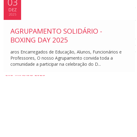
03
2023/27
DEZ
KA229
2025
2020/23
KA101
AGRUPAMENTO SOLIDÁRIO -
Consórcio
2020/23
BOXING DAY 2025
eTwinning
Notícias
aros Encarregados de Educação, Alunos, Funcionários e
Eventos
Professores, O nosso Agrupamento convida toda a
comunidade a participar na celebração do D...