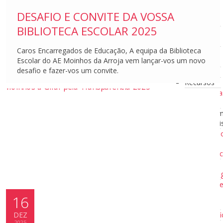
10
Minutos a
DESAFIO E CONVITE DA VOSSA
Ler
BIBLIOTECA ESCOLAR 2025
Clubes de
Leitura
Caros Encarregados de Educação, A equipa da Biblioteca
Escola
Escolar do AE Moinhos da Arroja vem lançar-vos um novo
Azul
desafio e fazer-vos um convite.
Recursos
Recursos
Ferramenta
Digitais
Ferra
Digitai
Criaçã
de
Exercíc
Frisos
Cronóg
Editor
de
16
PDF
Gamifi
DEZ
2025