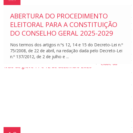
a BE
Formação
com a BE
ABERTURA DO PROCEDIMENTO
Tutoriais
ELEITORAL PARA A CONSTITUIÇÃO
Projetos e Clubes
DO CONSELHO GERAL 2025-2029
Projetos e
Clubes
Nos termos dos artigos n.ºs 12, 14 e 15 do Decreto-Lei n.º
Clube “Ciência
75/2008, de 22 de abril, na redação dada pelo Decreto-Lei
em Ação”
n.º 137/2012, de 2 de julho e ...
Clube das Artes
Clube da
História
Clube da
Música
Clube do
Azulejo
Clube da
reciclagem
Clube do
Cinema
Clube Europeu
Clube de