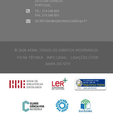
2675-549 ODIVELAS
PORTUGAL
TEL.: 219 348 850
FAX: 219 348 853
SECRETARIA@AEMOINHOSARROJA.PT
© 2026 AEMA. TODOS OS DIREITOS RESERVADOS.
FICHA TÉCNICA
INFO LEGAL
LIGAÇÕES ÚTEIS
MAPA DO SITE