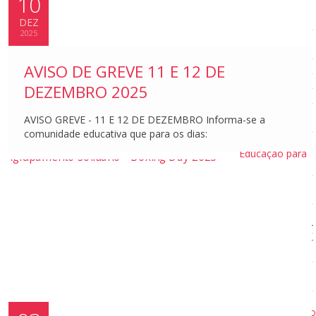
10
Programação e
Robótica
DEZ
2025
Desporto
Escolar
Eco-Escolas
AVISO DE GREVE 11 E 12 DE
Jornal Escolar
DEZEMBRO 2025
Espaço Saber +
Oficina de
AVISO GREVE - 11 E 12 DE DEZEMBRO Informa-se a
Teatro
comunidade educativa que para os dias:
Projeto
Educação para
a Saúde
Projetos
ERASMUS+
Projetos
ERASMUS+
ERASMUS+
KA 121
KA121
2023/27
KA120
Acreditaçã