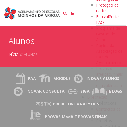
Proteção de
dados
Equivalências -
FAQ
Programa de
Gestão de
Alunos
Alunos
Página da
Associação de
INÍCIO
//
ALUNOS
Pais do
Agrupamento
Provas de
aferição, finais
PAA
MOODLE
INOVAR ALUNOS
e de
equivalência à
frequência
INOVAR CONSULTA
SIGA
BLOGS
Bibliotecas
Bibliotecas
PREDICTIVE ANALYTICS
Contactos da
BE
PROVAS ModA E PROVAS FINAIS
Projetos
Projetos