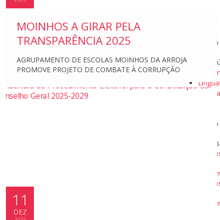
Educação
Literária
Banco de
MOINHOS A GIRAR PELA
Conteúdos
TRANSPARÊNCIA 2025
Banco
de
AGRUPAMENTO DE ESCOLAS MOINHOS DA ARROJA
Conte
PROMOVE PROJETO DE COMBATE À CORRUPÇÃO
Matem
Língua
Ciênci
Banco de
Recursos
Banco
de
Recur
Banco
de
Imag
Banco
de
11
Image
DEZ
Formação com
2025