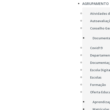
AGRUPAMENTO
Atividades d
Autoavaliaç
Conselho Ge
Documenta
Covid19
Departament
Documentaç
Escola Digita
Escolas
Formação
Oferta Educa
Aprendizag
Matrículas