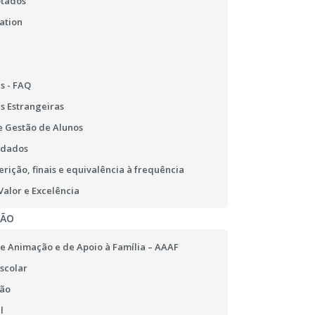
otados
ation
s - FAQ
s Estrangeiras
 Gestão de Alunos
 dados
erição, finais e equivalência à frequência
alor e Excelência
ÇÃO
e Animação e de Apoio à Família – AAAF
scolar
ão
l