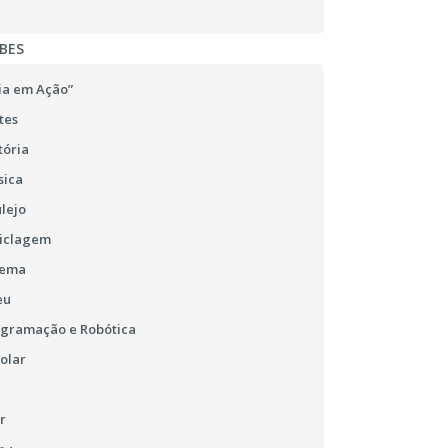
BES
ia em Ação”
tes
tória
sica
lejo
ciclagem
nema
eu
ogramação e Robótica
olar
r