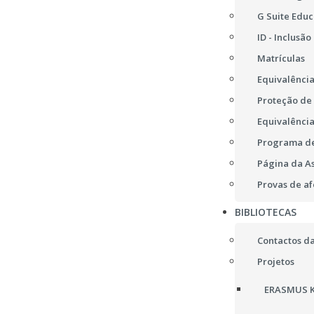
G Suite Educ
ID - Inclusão
Matrículas
Equivalência
Proteção de
Equivalência
Programa de
Página da A
Provas de af
BIBLIOTECAS
Contactos da
Projetos
ERASMUS K2