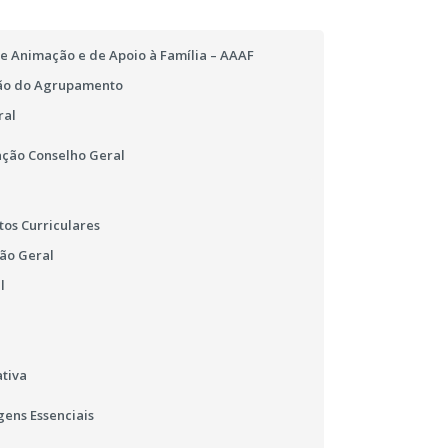
e Animação e de Apoio à Família – AAAF
ão do Agrupamento
ral
ção Conselho Geral
os Curriculares
ão Geral
l
tiva
ens Essenciais