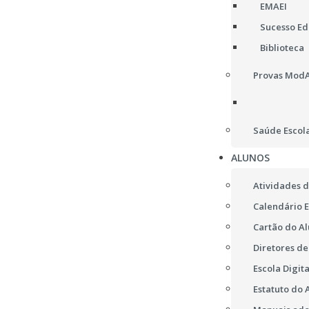
EMAEI
Sucesso Edu
Biblioteca
Provas ModA,
Saúde Escol
ALUNOS
Atividades d
Calendário E
Cartão do A
Diretores d
Escola Digita
Estatuto do 