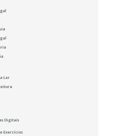
ugal
uia
ugal
ária
ia
a Ler
Leitura
s Digitais
e Exercícios