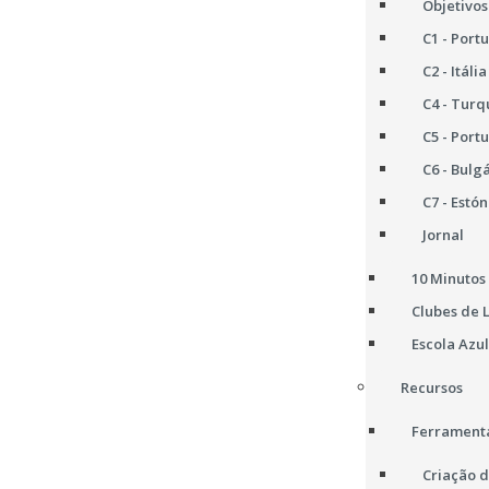
Objetivos
C1 - Port
C2 - Itália
C4 - Turq
C5 - Port
C6 - Bulg
C7 - Estón
Jornal
10 Minutos 
Clubes de 
Escola Azul
Recursos
Ferramenta
Criação d