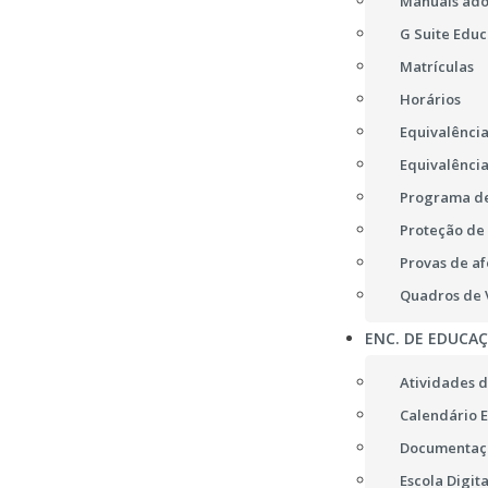
Manuais ad
G Suite Educ
Matrículas
Horários
Equivalência
Equivalência
Programa de
Proteção de
Provas de af
Quadros de V
ENC. DE EDUCA
Atividades d
Calendário E
Documentaç
Escola Digita