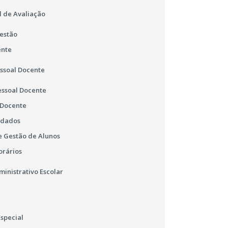
l de Avaliação
estão
ente
essoal Docente
essoal Docente
 Docente
 dados
 Gestão de Alunos
orários
ministrativo Escolar
special