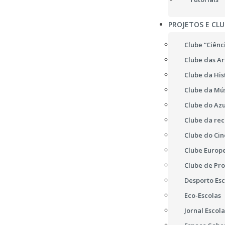
PROJETOS E CLU
Clube “Ciênc
Clube das Ar
Clube da His
Clube da Mú
Clube do Azu
Clube da re
Clube do Ci
Clube Europ
Clube de Pr
Desporto Esc
Eco-Escolas
Jornal Escola