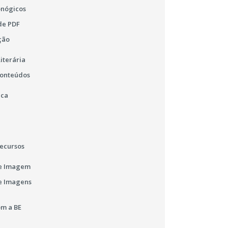
onógicos
de PDF
ção
iterária
Conteúdos
ica
ecursos
e Imagem
e Imagens
m a BE