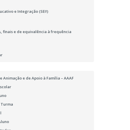
cativo e Integração (SEI!)
 finais e de equivalência à frequência
ar
e Animação e de Apoio à Família – AAAF
scolar
luno
e Turma
l
Aluno