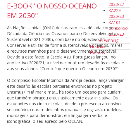
E-BOOK "O NOSSO OCEANO
2023/27
KA229
EM 2030"
2020/23
KA101
As Nações Unidas (ONU) declararam esta década como a
Consórcio
Década da Ciência dos Oceanos para o Desenvolvimento
2020/23
Sustentável (2021-2030), com base no objectivo 14 -
eTwinning
Conservar e utilizar de forma sustentável os oceanos, mares
Notícias
e recursos marinhos para o desenvolvimento sustentável.
Eventos
Devido a este facto, a Escola Azul Portuguesa lançou, no
ano lectivo 2020/21, a nível nacional, um desafio às escolas e
aos seus alunos: "Como é que quero o Oceano em 2030?".
O Complexo Escolar Moinhos da Arroja decidiu lançar/alargar
este desafio às escolas parceiras envolvidas no projeto
Erasmus+ "Há mar e mar... há todo um oceano para cuidar!",
que também abraçou entusiasticamente esta iniciativa. Os
estudantes das cinco escolas, desde a pré-escola ao ensino
secundário, criaram desenhos (manuais e digitais), modelos,
montagens para demonstrar, em linguagem verbal e
iconográfica, o seu apreço pelo OCEAN.