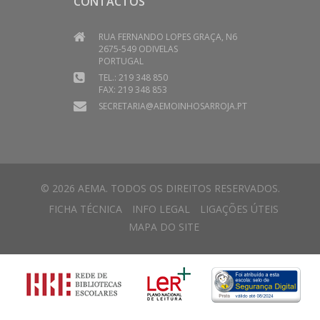
CONTACTOS
RUA FERNANDO LOPES GRAÇA, N6
2675-549 ODIVELAS
PORTUGAL
TEL.: 219 348 850
FAX: 219 348 853
SECRETARIA@AEMOINHOSARROJA.PT
© 2026 AEMA. TODOS OS DIREITOS RESERVADOS.
FICHA TÉCNICA
INFO LEGAL
LIGAÇÕES ÚTEIS
MAPA DO SITE