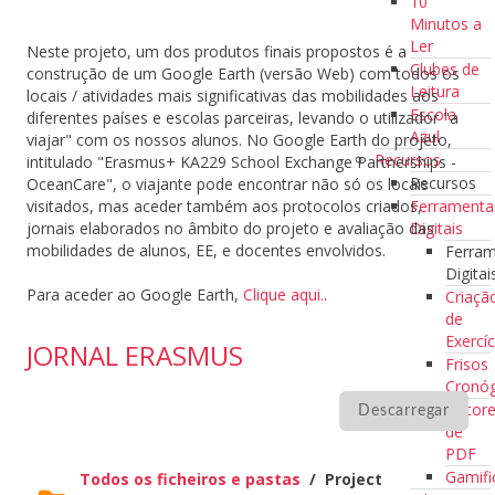
10
Minutos a
Ler
Neste projeto, um dos produtos finais propostos é a
Clubes de
construção de um Google Earth (versão Web) com todos os
Leitura
locais / atividades mais significativas das mobilidades aos
Escola
diferentes países e escolas parceiras, levando o utilizador "a
Azul
viajar" com os nossos alunos. No Google Earth do projeto,
Recursos
intitulado "Erasmus+ KA229 School Exchange Partnerships -
Recursos
OceanCare", o viajante pode encontrar não só os locais
Ferramenta
visitados, mas aceder também aos protocolos criados,
Digitais
jornais elaborados no âmbito do projeto e avaliação das
mobilidades de alunos, EE, e docentes envolvidos.
Ferra
Digitai
Para aceder ao Google Earth,
Clique aqui.
.
Criaçã
de
Exercíc
JORNAL ERASMUS
Frisos
Cronóg
Editor
Descarregar
de
PDF
Gamifi
Todos os ficheiros e pastas
/
Project