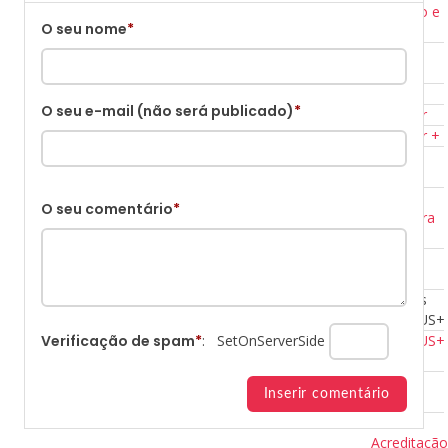
Programação e
O seu nome
*
Robótica
Desporto
Escolar
Eco-Escolas
O seu e-mail (não será publicado)
*
Jornal Escolar
Espaço Saber +
Oficina de
Teatro
Projeto
O seu comentário
*
Educação para
a Saúde
Projetos
ERASMUS+
Projetos
ERASMUS+
ERASMUS+
Verificação de spam
*
:
SetOnServerSide
KA 121
KA121
2023/27
KA120
Acreditaçã