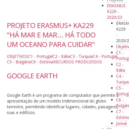
ERASMUS
K229 -
2020/23
ERAS
PROJETO ERASMUS+ KA229
K229
"HÁ MAR E MAR... HÁ TODO
-
2020/
UM OCEANO PARA CUIDAR"
Objeti
C1 -
OBJETIVOS
C1 - Portugal
C2 - Itália
C3 - Turquia
C4 - Portugal
Portug
C5 - Bulgária
C6 - Estónia
RECURSOS PRODUZIDOS
C2 -
Itália
GOOGLE EARTH
C4 -
Turqui
C5 -
Portug
Google Earth é um programa de computador que permite a
C6 -
apresentação de um modelo tridimencional do globo
Bulgár
terrestre, permitindo identificar lugares, cidades, paisagens,
C7 -
ruas e edifícios.
Estóni
Jornal