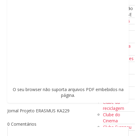
a BE
Formação
com a BE
Tutoriais
Projetos e Clubes
Projetos e
Clubes
Clube “Ciência
em Ação”
Clube das Artes
Clube da
História
Clube da
Música
O seu browser não suporta arquivos PDF embebidos na
Clube do
página.
Azulejo
Clube da
reciclagem
Jornal Projeto ERASMUS KA229
Clube do
Cinema
0 Comentários
Clube Europeu
Clube de