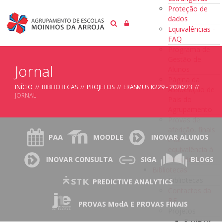
Proteção de
dados
Equivalências -
FAQ
Programa de
Gestão de
Jornal
Alunos
Página da
INÍCIO
//
BIBLIOTECAS
//
PROJETOS
//
ERASMUS K229 - 2020/23
//
Associação de
JORNAL
Pais do
Agrupamento
Provas de
aferição, finais
PAA
MOODLE
INOVAR ALUNOS
e de
equivalência à
frequência
INOVAR CONSULTA
SIGA
BLOGS
Bibliotecas
Bibliotecas
PREDICTIVE ANALYTICS
Contactos da
BE
PROVAS ModA E PROVAS FINAIS
Projetos
Projetos