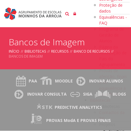
Proteção de
dados
Equivalências -
FAQ
Programa de
Gestão de
Bancos de Imagem
Alunos
Página da
INÍCIO
//
BIBLIOTECAS
//
RECURSOS
//
BANCO DE RECURSOS
//
Associação de
BANCOS DE IMAGEM
Pais do
Agrupamento
Provas de
aferição, finais
PAA
MOODLE
INOVAR ALUNOS
e de
equivalência à
frequência
INOVAR CONSULTA
SIGA
BLOGS
Bibliotecas
Bibliotecas
PREDICTIVE ANALYTICS
Contactos da
BE
PROVAS ModA E PROVAS FINAIS
Projetos
Projetos