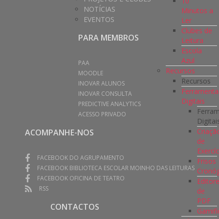
10
NOTÍCIAS
Minutos a
EVENTOS
Ler
Clubes de
PARA MEMBROS
Leitura
Escola
Azul
PAA
Recursos
MOODLE
Recursos
INOVAR ALUNOS
Ferramenta
INOVAR CONSULTA
Digitais
PREDICTIVE ANALYTICS
Ferra
ACESSO PRIVADO
Digitai
Criaçã
ACOMPANHE-NOS
de
Exercíc
FACEBOOK DO AGRUPAMENTO
Frisos
FACEBOOK BIBLIOTECA ESCOLAR MOINHO DAS LEITURAS
Cronóg
FACEBOOK OFICINA DE TEATRO
Editor
RSS
de
PDF
CONTACTOS
Gamifi