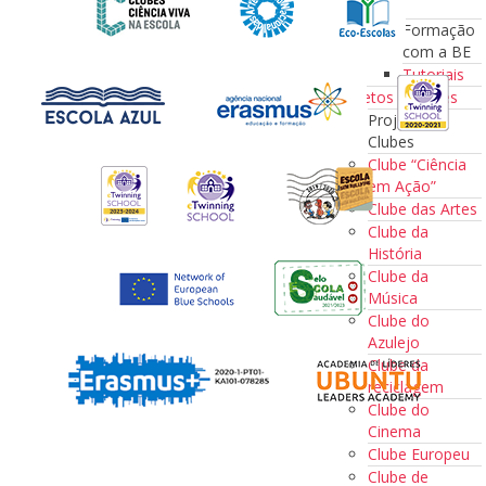
a BE
Formação
com a BE
Tutoriais
Projetos e Clubes
Projetos e
Clubes
Clube “Ciência
em Ação”
Clube das Artes
Clube da
História
Clube da
Música
Clube do
Azulejo
Clube da
reciclagem
Clube do
Cinema
Clube Europeu
Clube de