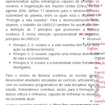
10
operacionalizar ações estratégicas capazes de proteger os
Minutos a
oceanos. A Organização das Nações Unidas (ONU), na sua
Ler
agenda 2030, definiu 17 objetivos para o desenvolvimento
Clubes de
sustentável do planeta, entre os quais está o objetivo 14
Leitura
“Proteger a vida marinha”. Para o desenvolvimento deste
Escola
objetivo, o trabalho da UNESCO também foi associado com
Azul
a definição de 7 princípios que promovem a literacia
Recursos
oceânica. É nossa intenção operacionalizar os seguintes
Recursos
princípios da UNESCO:
Ferramenta
Princípio 2. O oceano e a vida marinha têm uma forte
Digitais
ação na dinâmica terrestre;
Ferra
Princípio 5. O oceano suporta uma imensa diversidade
Digitai
de vida e ecossistemas;
Princípio 6. O oceano e a humanidade estão fortemente
Criaçã
interligados.
de
Exercíc
Para o ensino da literacia oceânica, as escolas devem
Frisos
desenvolver atividades vinculadas ao currículo, articulando-as
Cronóg
com os conteúdos programáticos de cada disciplina/ área de
Editor
estudo. Pretendemos contribuir, assim, para a formação de
de
alunos críticos e reflexivos, capazes de enfrentar os desafios
PDF
da sociedade atual.
Gamifi
A nossa questão prioritária é:
“Que lixo encontramos nas