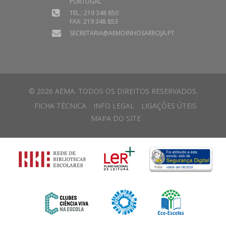
PORTUGAL
TEL.: 219 348 850
FAX: 219 348 853
SECRETARIA@AEMOINHOSARROJA.PT
© 2026 AEMA. TODOS OS DIREITOS RESERVADOS.
FICHA TÉCNICA
INFO LEGAL
LIGAÇÕES ÚTEIS
MAPA DO SITE