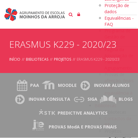
Proteção de
dados
Equivalências -
FAQ
Programa de
Gestão de
ERASMUS K229 - 2020/23
Alunos
Página da
Associação de
INÍCIO
//
BIBLIOTECAS
//
PROJETOS
//
ERASMUS K229 - 2020/23
Pais do
Agrupamento
Provas de
aferição, finais
PAA
MOODLE
INOVAR ALUNOS
e de
equivalência à
frequência
INOVAR CONSULTA
SIGA
BLOGS
Bibliotecas
Bibliotecas
PREDICTIVE ANALYTICS
Contactos da
BE
PROVAS ModA E PROVAS FINAIS
Projetos
Projetos