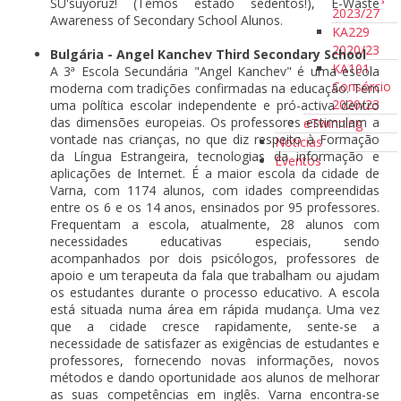
SU'suyoruz! (Temos estado sedentos!), E-Waste
2023/27
Awareness of Secondary School Alunos.
KA229
2020/23
Bulgária - Angel Kanchev Third Secondary School
KA101
A 3ª Escola Secundária "Angel Kanchev" é uma escola
Consórcio
moderna com tradições confirmadas na educação. Tem
2020/23
uma política escolar independente e pró-activa dentro
das dimensões europeias. Os professores estimulam a
eTwinning
vontade nas crianças, no que diz respeito à Formação
Notícias
da Língua Estrangeira, tecnologias da informação e
Eventos
aplicações de Internet. É a maior escola da cidade de
Varna, com 1174 alunos, com idades compreendidas
entre os 6 e os 14 anos, ensinados por 95 professores.
Frequentam a escola, atualmente, 28 alunos com
necessidades educativas especiais, sendo
acompanhados por dois psicólogos, professores de
apoio e um terapeuta da fala que trabalham ou ajudam
os estudantes durante o processo educativo. A escola
está situada numa área em rápida mudança. Uma vez
que a cidade cresce rapidamente, sente-se a
necessidade de satisfazer as exigências de estudantes e
professores, fornecendo novas informações, novos
métodos e dando oportunidade aos alunos de melhorar
as suas competências em inglês. Varna encontra-se