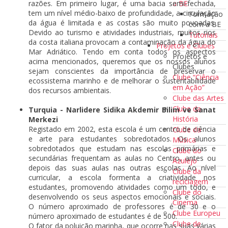
a BE
razões. Em primeiro lugar, é uma bacia semi-fechada,
tem um nível médio-baixo de profundidade, a circulação
Formação
da água é limitada e as costas são muito povoadas.
com a BE
Devido ao turismo e atividades industriais, muitos rios
Tutoriais
da costa italiana provocam a contaminação da água do
Projetos e Clubes
Mar Adriático. Tendo em conta todos os aspectos
Projetos e
acima mencionados, queremos que os nossos alunos
Clubes
sejam conscientes da importância de preservar o
Clube “Ciência
ecossistema marinho e de melhorar o sustentabilidade
em Ação”
dos recursos ambientais.
Clube das Artes
Clube da
Turquia - Narlidere Sidika Akdemir Bilim ve Sanat
História
Merkezi
Registado em 2002, esta escola é um centro de ciência
Clube da
e arte para estudantes sobredotados. Os alunos
Música
sobredotados que estudam nas escolas primárias e
Clube do
secundárias frequentam as aulas no Centro, antes ou
Azulejo
depois das suas aulas nas outras escolas. Ao nível
Clube da
curricular, a escola formenta a criatividade nos
reciclagem
estudantes, promovendo atividades como um todo, e
Clube do
desenvolvendo os seus aspectos emocionais e sociais.
Cinema
O número aproximado de professores é de 30 e o
Clube Europeu
número aproximado de estudantes é de 500.
Clube de
O fator da poluição marinha, que ocorre nas suas várias