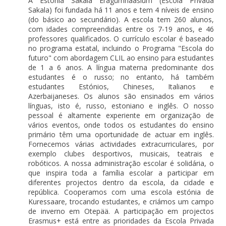
A Estónia Sakala Eragümnaasium (Escola Privada
Sakala) foi fundada há 11 anos e tem 4 níveis de ensino
(do básico ao secundário). A escola tem 260 alunos,
com idades compreendidas entre os 7-19 anos, e 46
professores qualificados. O currículo escolar é baseado
no programa estatal, incluindo o Programa "Escola do
futuro" com abordagem CLIL ao ensino para estudantes
de 1 a 6 anos. A língua materna predominante dos
estudantes é o russo; no entanto, há também
estudantes Estónios, Chineses, Italianos e
Azerbaijaneses. Os alunos são ensinados em vários
línguas, isto é, russo, estoniano e inglês. O nosso
pessoal é altamente experiente em organização de
vários eventos, onde todos os estudantes do ensino
primário têm uma oportunidade de actuar em inglês.
Fornecemos várias actividades extracurriculares, por
exemplo clubes desportivos, musicais, teatrais e
robóticos. A nossa administração escolar é solidária, o
que inspira toda a família escolar a participar em
diferentes projectos dentro da escola, da cidade e
república. Cooperamos com uma escola estónia de
Kuressaare, trocando estudantes, e criámos um campo
de inverno em Otepää. A participação em projectos
Erasmus+ está entre as prioridades da Escola Privada