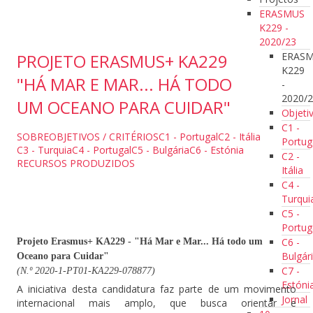
ERASMUS
K229 -
2020/23
ERAS
PROJETO ERASMUS+ KA229
K229
"HÁ MAR E MAR... HÁ TODO
-
2020/
UM OCEANO PARA CUIDAR"
Objeti
C1 -
SOBRE
OBJETIVOS / CRITÉRIOS
C1 - Portugal
C2 - Itália
Portug
C3 - Turquia
C4 - Portugal
C5 - Bulgária
C6 - Estónia
C2 -
RECURSOS PRODUZIDOS
Itália
C4 -
Turqui
C5 -
Portug
C6 -
Projeto Erasmus+ KA229 - "Há Mar e Mar... Há todo um
Bulgár
Oceano para Cuidar"
C7 -
(N.º 2020-1-PT01-KA229-078877)
Estóni
A iniciativa desta candidatura faz parte de um movimento
Jornal
internacional mais amplo, que busca orientar e