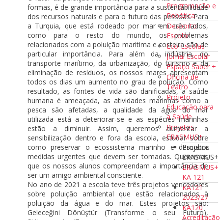
Programação e
formas, é de grande importância para a sustentabilidade
Robótica
dos recursos naturais e para o futuro das pessoas. Para
Desporto
a Turquia, que está rodeado por mar em três lados,
como para o resto do mundo, os problemas
Escolar
relacionados com a poluição marítima e costeira são de
Eco-Escolas
particular importância. Para além da indústria, do
Jornal Escolar
transporte marítimo, da urbanização, do turismo e da
Espaço Saber +
eliminação de resíduos, os nossos mares apresentam
Oficina de
todos os dias um aumento no grau de polução. Como
Teatro
resultado, as fontes de vida são danificadas, a saúde
Projeto
humana é ameaçada, as atividades marinhas como a
Educação para
pesca são afetadas, a qualidade da água do mar
a Saúde
utilizada está a deteriorar-se e as espécies marinhas
Projetos
estão a diminuir. Assim, queremos aumentar a
ERASMUS+
sensibilização dentro e fora da escola, estudar sobre
Projetos
como preservar o ecossistema marinho e descobrir
medidas urgentes que devem ser tomadas. Queremos
ERASMUS+
que os nossos alunos compreendam a importância de
ERASMUS+
ser um amigo ambiental consciente.
KA 121
No ano de 2021 a escola teve três projetos vencedores
KA121
sobre poluição ambiental que estão relacionados à
2023/27
poluição da água e do mar. Estes projetos são:
KA120
Geleceğini Dönüştür (Transforme o seu Futuro),
Acreditaçã