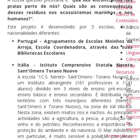
Educação
praias perto de nós? Quais são as consequências
Literária
desses resíduos nos ecossistemas marinhos e nos
Banco de
humanos?”
.
Conteúdos
Este projeto é desenvolvido por 5 escolas, de 5
Banco
nacionalidades diferentes:
de
Conte
Portugal - Agrupamento de Escolas Moinhos da
Matem
Arroja, Escola Coordenadora, através das suas
Língua
Bibliotecas Escolares
Ciênci
Itália - Istituto Comprensivo Statale Nereto
Banco de
Sant'Omero Torano Nuovo
Recursos
A escola "I.C.S. Nereto- Sant'Omero- Torano Nuovo" é
Banco
um Instituto abrangente (161 professores e 1141
de
alunos) dividido em 3 níveis de ensino: pré-escolar,
Recur
ensino básico e ensino secundário. É distribuída num
Banco
território com três municípios diferentes (Nereto,
de
Sant'Omero e Torano Nuovo), na zona de Val Vibrata.
Imag
Nesta zona, existem muitos rios e riachos. As principais
Banco
actividades são a agricultura, a pesca, a produção de
de
vinho e do petróleo. Reconhecemos a importância da
Image
proteção do ambiente e da natureza. O Mar Adriático,
Formação com
em particular, é muito sensível à poluição por várias