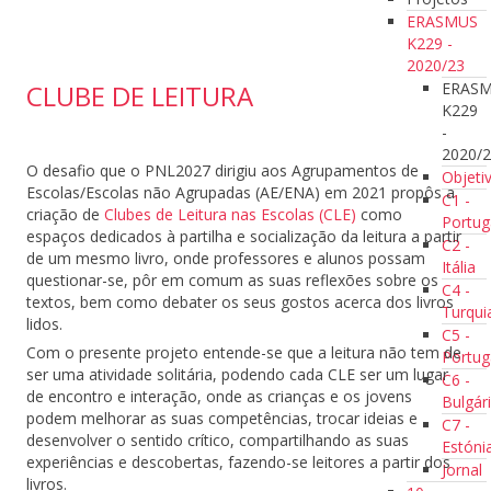
ERASMUS
K229 -
2020/23
ERAS
CLUBE DE LEITURA
K229
-
2020/
O desafio que o PNL2027 dirigiu aos Agrupamentos de
Objeti
Escolas/Escolas não Agrupadas (AE/ENA) em 2021 propôs a
C1 -
criação de
Clubes de Leitura nas Escolas (CLE)
como
Portug
espaços dedicados à partilha e socialização da leitura a partir
C2 -
de um mesmo livro, onde professores e alunos possam
Itália
questionar-se, pôr em comum as suas reflexões sobre os
C4 -
textos, bem como debater os seus gostos acerca dos livros
Turqui
lidos.
C5 -
Com o presente projeto entende-se que a leitura não tem de
Portug
ser uma atividade solitária, podendo cada CLE ser um lugar
C6 -
de encontro e interação, onde as crianças e os jovens
Bulgár
podem melhorar as suas competências, trocar ideias e
C7 -
desenvolver o sentido crítico, compartilhando as suas
Estóni
experiências e descobertas, fazendo-se leitores a partir dos
Jornal
livros.