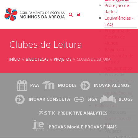
Proteção de
dados
Equivalências -
FAQ
Programa de
Gestão de
Clubes de Leitura
Alunos
Página da
Associação de
INÍCIO
//
BIBLIOTECAS
//
PROJETOS
//
CLUBES DE LEITURA
Pais do
Agrupamento
Provas de
aferição, finais
PAA
MOODLE
INOVAR ALUNOS
e de
equivalência à
frequência
INOVAR CONSULTA
SIGA
BLOGS
Bibliotecas
Bibliotecas
PREDICTIVE ANALYTICS
Contactos da
BE
PROVAS ModA E PROVAS FINAIS
Projetos
Projetos