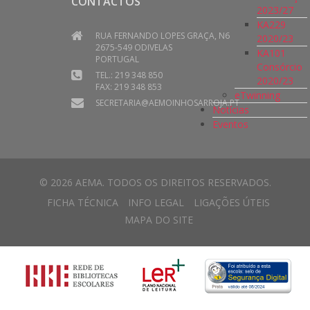
CONTACTOS
2023/27
KA229
RUA FERNANDO LOPES GRAÇA, N6
2020/23
2675-549 ODIVELAS
KA101
PORTUGAL
Consórcio
TEL.: 219 348 850
2020/23
FAX: 219 348 853
eTwinning
SECRETARIA@AEMOINHOSARROJA.PT
Notícias
Eventos
© 2026 AEMA. TODOS OS DIREITOS RESERVADOS.
FICHA TÉCNICA
INFO LEGAL
LIGAÇÕES ÚTEIS
MAPA DO SITE