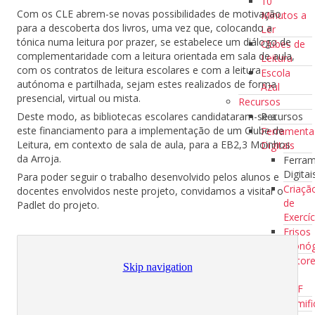
10
Com os CLE abrem-se novas possibilidades de motivação
Minutos a
para a descoberta dos livros, uma vez que, colocando a
Ler
tónica numa leitura por prazer, se estabelece um diálogo de
Clubes de
complementaridade com a leitura orientada em sala de aula,
Leitura
com os contratos de leitura escolares e com a leitura
Escola
autónoma e partilhada, sejam estes realizados de forma
Azul
presencial, virtual ou mista.
Recursos
Recursos
Deste modo, as bibliotecas escolares candidataram-se a
este financiamento para a implementação de um Clube de
Ferramenta
Leitura, em contexto de sala de aula, para a EB2,3 Moinhos
Digitais
da Arroja.
Ferra
Digitai
Para poder seguir o trabalho desenvolvido pelos alunos e
Criaçã
docentes envolvidos neste projeto, convidamos a visitar o
de
Padlet do projeto.
Exercíc
Frisos
Cronóg
Editor
de
PDF
Gamifi