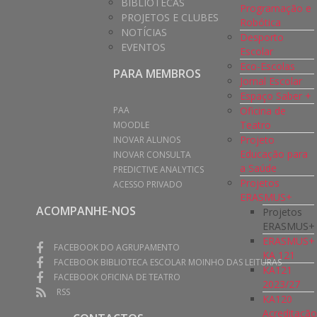
BIBLIOTECAS
Programação e
PROJETOS E CLUBES
Robótica
NOTÍCIAS
Desporto
EVENTOS
Escolar
Eco-Escolas
PARA MEMBROS
Jornal Escolar
Espaço Saber +
Oficina de
PAA
Teatro
MOODLE
Projeto
INOVAR ALUNOS
Educação para
INOVAR CONSULTA
a Saúde
PREDICTIVE ANALYTICS
Projetos
ACESSO PRIVADO
ERASMUS+
ACOMPANHE-NOS
Projetos
ERASMUS+
ERASMUS+
FACEBOOK DO AGRUPAMENTO
KA 121
FACEBOOK BIBLIOTECA ESCOLAR MOINHO DAS LEITURAS
KA121
FACEBOOK OFICINA DE TEATRO
2023/27
RSS
KA120
Acreditaçã