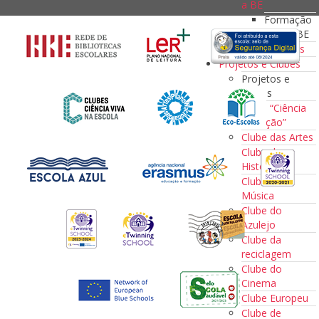
a BE
Formação
com a BE
Tutoriais
Projetos e Clubes
Projetos e
Clubes
Clube “Ciência
em Ação”
Clube das Artes
Clube da
História
Clube da
Música
Clube do
Azulejo
Clube da
reciclagem
Clube do
Cinema
Clube Europeu
Clube de