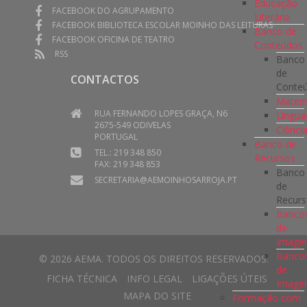
Educação
FACEBOOK DO AGRUPAMENTO
Literária
FACEBOOK BIBLIOTECA ESCOLAR MOINHO DAS LEITURAS
Banco de
FACEBOOK OFICINA DE TEATRO
Conteúdos
RSS
Banco
de
CONTACTOS
Conte
Matem
RUA FERNANDO LOPES GRAÇA, N6
Língua
2675-549 ODIVELAS
Ciênci
PORTUGAL
Banco de
TEL.: 219 348 850
Recursos
FAX: 219 348 853
Banco
SECRETARIA@AEMOINHOSARROJA.PT
de
Recur
Banco
de
Imag
Banco
© 2026 AEMA. TODOS OS DIREITOS RESERVADOS.
de
FICHA TÉCNICA
INFO LEGAL
LIGAÇÕES ÚTEIS
Image
MAPA DO SITE
Formação com