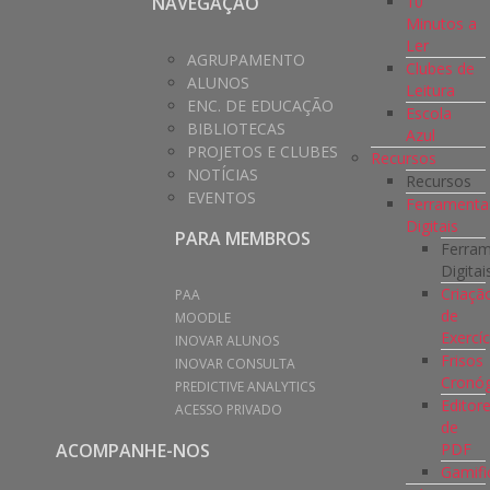
10
NAVEGAÇÃO
Minutos a
Ler
AGRUPAMENTO
Clubes de
ALUNOS
Leitura
ENC. DE EDUCAÇÃO
Escola
BIBLIOTECAS
Azul
PROJETOS E CLUBES
Recursos
NOTÍCIAS
Recursos
EVENTOS
Ferramenta
Digitais
PARA MEMBROS
Ferra
Digitai
Criaçã
PAA
de
MOODLE
Exercíc
INOVAR ALUNOS
Frisos
INOVAR CONSULTA
Cronóg
PREDICTIVE ANALYTICS
Editor
ACESSO PRIVADO
de
PDF
ACOMPANHE-NOS
Gamifi