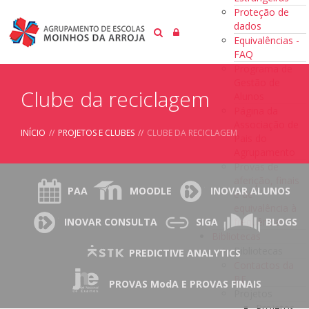
Proteção de
dados
Equivalências -
FAQ
Programa de
Gestão de
Clube da reciclagem
Alunos
Página da
Associação de
INÍCIO
//
PROJETOS E CLUBES
//
CLUBE DA RECICLAGEM
Pais do
Agrupamento
Provas de
aferição, finais
PAA
MOODLE
INOVAR ALUNOS
e de
equivalência à
frequência
INOVAR CONSULTA
SIGA
BLOGS
Bibliotecas
Bibliotecas
PREDICTIVE ANALYTICS
Contactos da
BE
PROVAS ModA E PROVAS FINAIS
Projetos
Projetos