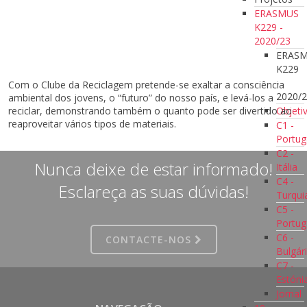
ERASMUS
K229 -
2020/23
ERAS
K229
-
Com o Clube da Reciclagem pretende-se exaltar a consciência
2020/
ambiental dos jovens, o “futuro” do nosso país, e levá-los a
Objeti
reciclar, demonstrando também o quanto pode ser divertido ao
reaproveitar vários tipos de materiais.
C1 -
Portug
C2 -
Nunca deixe de estar informado!
Itália
C4 -
Esclareça as suas dúvidas!
Turqui
C5 -
Portug
C6 -
CONTACTE-NOS
Bulgár
C7 -
Estóni
Jornal