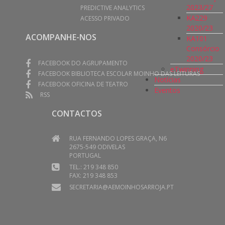
2023/27
PREDICTIVE ANALYTICS
KA229
ACESSO PRIVADO
2020/23
ACOMPANHE-NOS
KA101
Consórcio
2020/23
FACEBOOK DO AGRUPAMENTO
eTwinning
FACEBOOK BIBLIOTECA ESCOLAR MOINHO DAS LEITURAS
Notícias
FACEBOOK OFICINA DE TEATRO
Eventos
RSS
CONTACTOS
RUA FERNANDO LOPES GRAÇA, N6
2675-549 ODIVELAS
PORTUGAL
TEL.: 219 348 850
FAX: 219 348 853
SECRETARIA@AEMOINHOSARROJA.PT