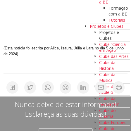
a BE
Formação
com a BE
Tutoriais
Projetos e Clubes
Projetos e
Clubes
Clube “Ciência
(Esta notícia foi escrita por Alice, Isaura, Júlia e Lara no dia 5 de junho
em Ação”
de 2024)
Clube das Artes
Clube da
História
Clube da
Música
Clube do
Azulejo
Clube da
Nunca deixe de estar informado!
reciclagem
Clube do
Esclareça as suas dúvidas!
Cinema
Clube Europeu
Clube de