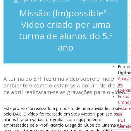
10
Minutos a
Missão: (Im)possible" -
Ler
Clubes de
Video criado por uma
Leitura
Escola
turma de alunos do 5.º
Azul
Recursos
ano
Recursos
Ferramenta
Digitais
Ferra
Digitai
A turma do 5.ºF fez uma vídeo sobre o meio
Criaçã
de
ambiente e como o estamos a poluir. No dia 23
Exercíc
de abril realizaram-se as gravações para o vídeo.
Frisos
Cronóg
Este projeto foi realizado a propósito de uma atividade proposta
Editor
pelo DAC. O vídeo foi realizado em Stop Motion, por isso os
de
alunos tiraram várias fotografias com equipamentos
PDF
emprestados pelo Prof. Ricardo Braga do Clube do Cinema da
Gamifi
escola e criaram um rap para decorrer ao longo do vídeo.