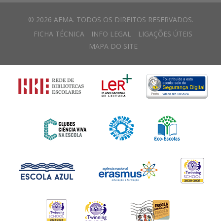
© 2026 AEMA. TODOS OS DIREITOS RESERVADOS.
FICHA TÉCNICA
INFO LEGAL
LIGAÇÕES ÚTEIS
MAPA DO SITE