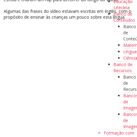
Educação
Literária
Algumas das frases do vídeo estavam escritas em Inglês, com o
Banco de
propósito de ensinar às crianças um pouco sobre esta língua.
Conteúdos
Banco
de
Conte
Matem
Língua
Ciênci
Banco de
Recursos
Banco
de
Recur
Banco
de
Imag
Banco
de
Image
Formação com