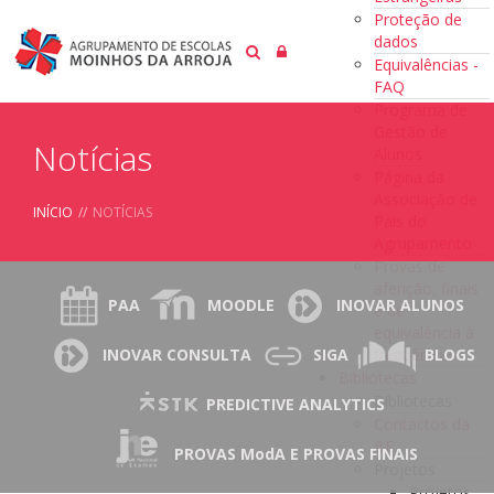
Proteção de
dados
Equivalências -
FAQ
Programa de
Gestão de
Notícias
Alunos
Página da
Associação de
INÍCIO
//
NOTÍCIAS
Pais do
Agrupamento
Provas de
aferição, finais
PAA
MOODLE
INOVAR ALUNOS
e de
equivalência à
frequência
INOVAR CONSULTA
SIGA
BLOGS
Bibliotecas
Bibliotecas
PREDICTIVE ANALYTICS
Contactos da
BE
PROVAS ModA E PROVAS FINAIS
Projetos
Projetos