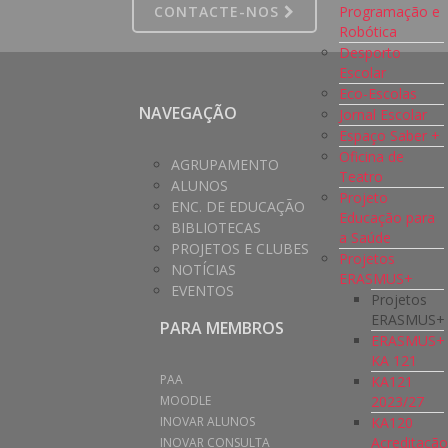
CONTACTE-NOS
Programação e
Robótica
Desporto
Escolar
Eco-Escolas
NAVEGAÇÃO
Jornal Escolar
Espaço Saber +
Oficina de
AGRUPAMENTO
Teatro
ALUNOS
Projeto
ENC. DE EDUCAÇÃO
Educação para
BIBLIOTECAS
a Saúde
PROJETOS E CLUBES
Projetos
NOTÍCIAS
ERASMUS+
EVENTOS
Projetos
ERASMUS+
PARA MEMBROS
ERASMUS+
KA 121
PAA
KA121
2023/27
MOODLE
KA120
INOVAR ALUNOS
Acreditaçã
INOVAR CONSULTA