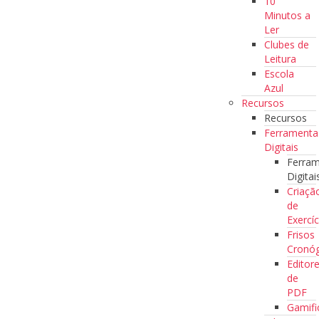
10
Minutos a
Ler
Clubes de
Leitura
Escola
Azul
Recursos
Recursos
Ferramenta
Digitais
Ferra
Digitai
Criaçã
de
Exercíc
Frisos
Cronóg
Editor
de
PDF
Gamifi