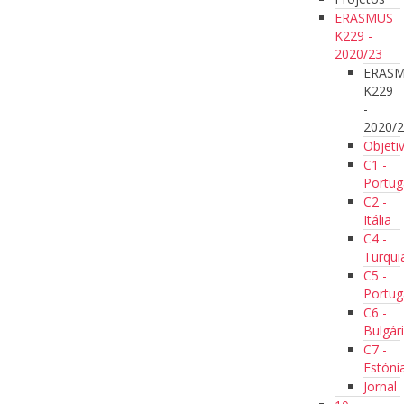
ERASMUS
K229 -
2020/23
ERAS
K229
-
2020/
Objeti
C1 -
Portug
C2 -
Itália
C4 -
Turqui
C5 -
Portug
C6 -
Bulgár
C7 -
Estóni
Jornal