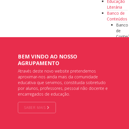
Educação
Literária
Banco de
Conteúdos
Banco
de
Conte
Matem
Língua
Ciênci
BEM VINDO AO NOSSO
Banco de
AGRUPAMENTO
Recursos
Através deste novo website pretendemos
Banco
aproximar-nos ainda mais da comunidade
de
educativa que servimos, constituida sobretudo
Recur
por alunos, professores, pessoal não docente e
Banco
encarregados de educação.
de
Imag
Banco
SABER MAIS
de
Image
Formação com