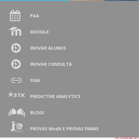
Programação e
Robótica
PAA
Desporto
Escolar
Eco-Escolas
MOODLE
Jornal Escolar
Espaço Saber +
INOVAR ALUNOS
Oficina de
Teatro
Projeto
INOVAR CONSULTA
Educação para
a Saúde
Projetos
SIGA
ERASMUS+
Projetos
PREDICTIVE ANALYTICS
ERASMUS+
ERASMUS+
KA 121
BLOGS
KA121
2023/27
PROVAS ModA E PROVAS FINAIS
KA120
Acreditaçã