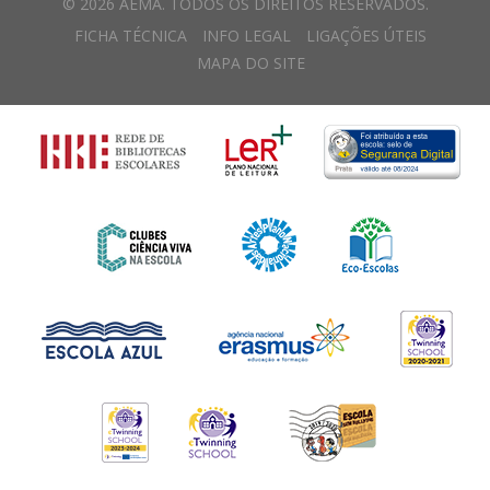
© 2026 AEMA. TODOS OS DIREITOS RESERVADOS.
FICHA TÉCNICA
INFO LEGAL
LIGAÇÕES ÚTEIS
MAPA DO SITE