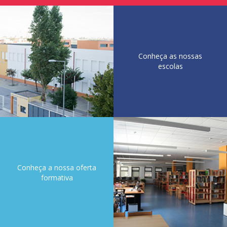
a BE
Formação
com a BE
Tutoriais
Projetos e Clubes
Projetos e
Conheça as nossas
Clubes
escolas
Clube “Ciência
em Ação”
Clube das Artes
Clube da
História
Clube da
Música
Clube do
Azulejo
Conheça a nossa oferta
Clube da
formativa
reciclagem
Clube do
Cinema
Clube Europeu
Clube de